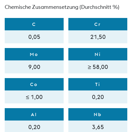
Chemische Zusammensetzung (Durchschnitt %)
C
Cr
0,05
21,50
Mo
Ni
9,00
≥ 58,00
Co
Ti
≤ 1,00
0,20
Al
Nb
0,20
3,65