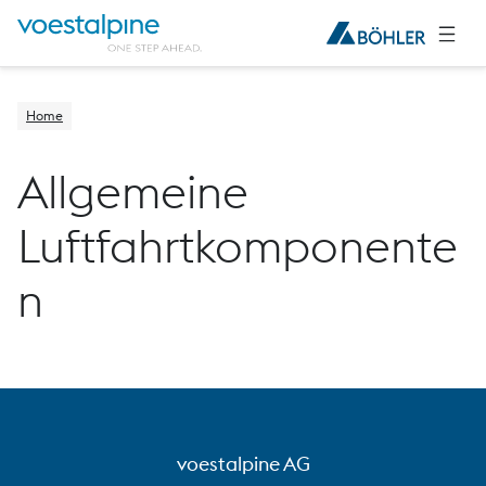
Home
Allgemeine
Luftfahrtkomponente
n
voestalpine AG