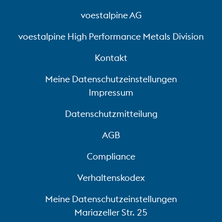
voestalpine AG
voestalpine High Performance Metals Division
Kontakt
Meine Datenschutzeinstellungen
Impressum
1900
Datenschutzmitteilung
Entwicklung des revolutionären
AGB
BÖHLER Schnellarbeitsstahls
“BÖHLER Rapid” durch Fridolin
Compliance
Reiser
Verhaltenskodex
Meine Datenschutzeinstellungen
1975
Mariazeller Str. 25