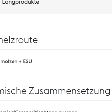
Langprodukte
elzroute
hmolzen + ESU
mische Zusammensetzung