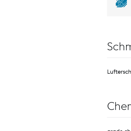
Schm
Luftersc
Che