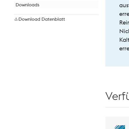
Downloads
aus
err
Download Datenblatt
Rei
Nic
Kal
erre
Verf