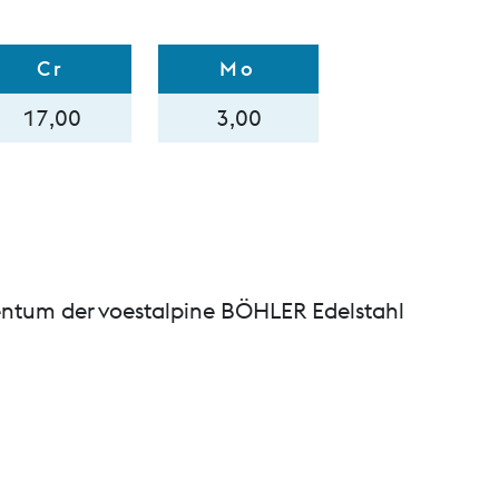
Cr
Mo
17,00
3,00
entum der voestalpine BÖHLER Edelstahl