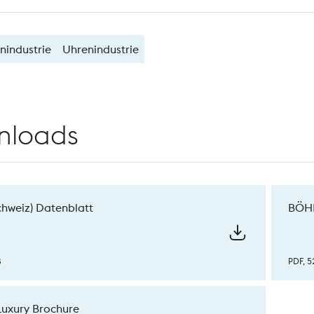
nindustrie
Uhrenindustrie
nloads
chweiz) Datenblatt
BÖHL
B
PDF, 5
uxury Brochure