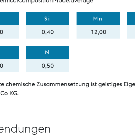
hemicalCompositionMode.average
Si
Mn
20
0,40
12,00
i
N
20
0,50
te chemische Zusammensetzung ist geistiges Eig
Co KG.
endungen