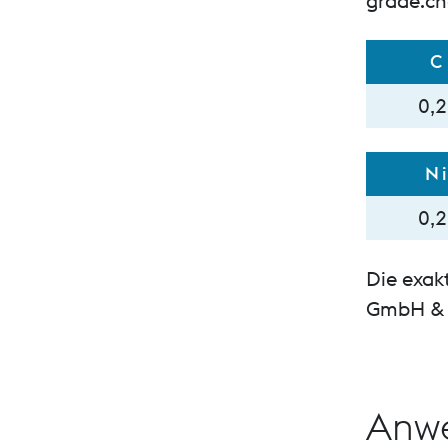
grade.c
C
0,
N
0,
Die exak
GmbH & 
Anw